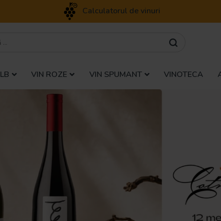
Calculatorul de vinuri
ALB
VIN ROZE
VIN SPUMANT
VINOTECA