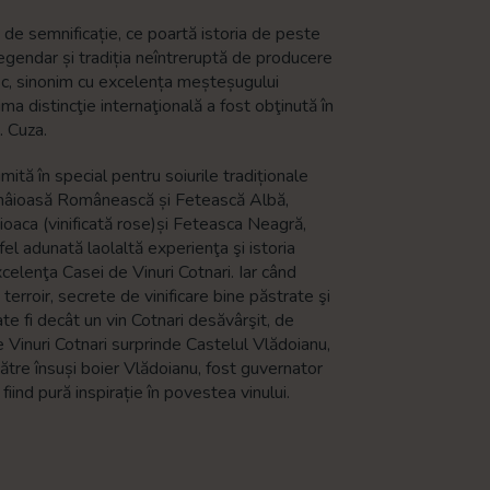
e de semnificație, ce poartă istoria de peste
egendar și tradiția neîntreruptă de producere
sc, sinonim cu excelența meșteșugului
rima distincţie internaţională a fost obţinută în
. Cuza.
ită în special pentru soiurile tradiționale
ămâioasă Românească și Fetească Albă,
uioaca (vinificată rose)și Feteasca Neagră,
tfel adunată laolaltă experienţa şi istoria
xcelenţa Casei de Vinuri Cotnari. Iar când
erroir, secrete de vinificare bine păstrate şi
te fi decât un vin Cotnari desăvârşit, de
 Vinuri Cotnari surprinde Castelul Vlădoianu,
ătre însuși boier Vlădoianu, fost guvernator
 fiind pură inspirație în povestea vinului.