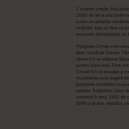
2 cuvinte simple, însă plin
2000 de ani a unui tărâm l
a unui vin autentic române
vinificării. Aşa se face că p
vremurile domnitorului Al. I
Podgoria Cotnari este renum
albe: Grasă de Cotnari, T
cărora li s-au alăturat Bus
pentru soiuri roșii. Este as
Cotnari SA cu inovaţia şi e
moştenirea este legată de t
pricepere, rezultatul nu poa
calitate. Emblema Casei de
construit în anul 1901 de c
BNR și distins viticultor, ca