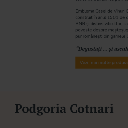
Emblema Casei de Vinuri Co
construit în anul 1901 de c
BNR și distins viticultor, ca
poveste despre meșteșugul 
pur românești din gamele
“Degustați … şi ascul
Vezi mai multe produse
Podgoria Cotnari