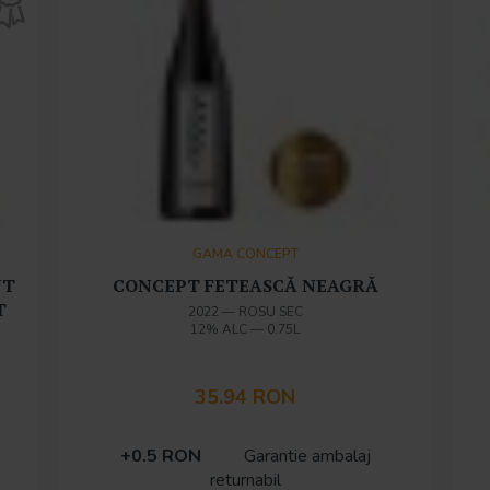
GAMA CONCEPT
NT
CONCEPT FETEASCĂ NEAGRĂ
T
2022
—
ROSU SEC
12% ALC
—
0.75L
35.94 RON
+0.5 RON
Garantie ambalaj
returnabil