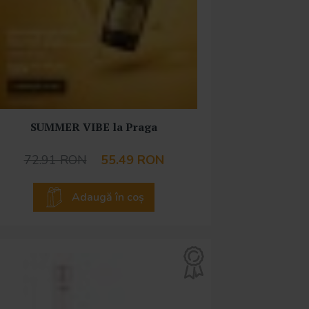
SUMMER VIBE la Praga
72.91 RON
55.49 RON
Adaugă în coș