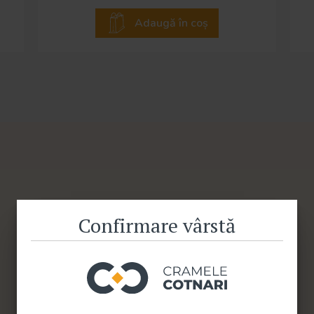
Adaugă în coș
Confirmare vârstă
Cashback
La comanda produselor selectate