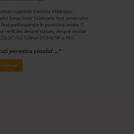
tnari surprinde Castelul Vlădoianu,
atre însuși boier Vlădoianu, fost guvernator
 fiind pură inspirație în povestea vinului. O
vinificării, despre succes, despre vinurile
 COLOCVIU, Cotnari DOMENII și IRIS.
tați povestea vinului …”
 Cotnari