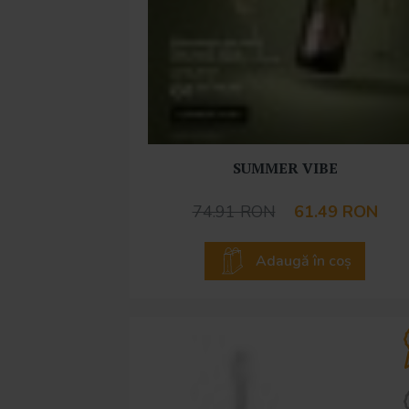
SUMMER VIBE
74.91 RON
61.49 RON
Adaugă în coș