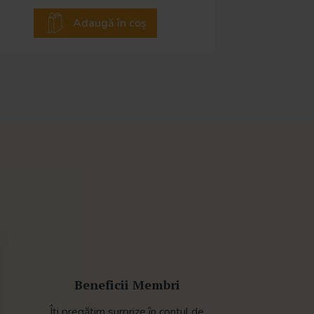
Adaugă în coș
Beneficii Membri
Îți pregătim surprize în contul de