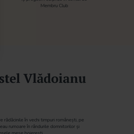
Membru Club
tel Vlădoianu
re rădăcinile în vechi timpuri românești, pe
eau rumoare în rândurile domnitorilor și
insele mese boierești.