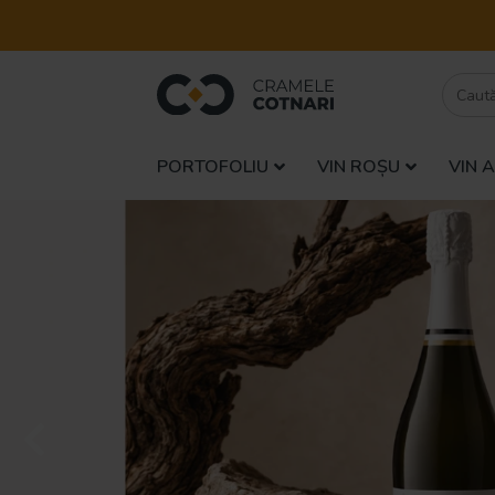
PORTOFOLIU
VIN ROȘU
VIN 