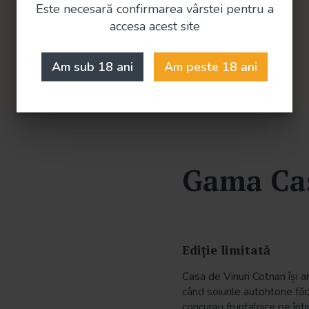
Este necesară confirmarea vârstei pentru a
vei primi înapoi bani pe care îi poți
accesa acest site
folosi în comenzi ulterioare
Am sub 18 ani
Am peste 18 ani
Gama Cas
Ediție limitată
Casa de Vinuri Cotnari își a
când soiurile autohtone făc
concurau fruntalnice pe înt