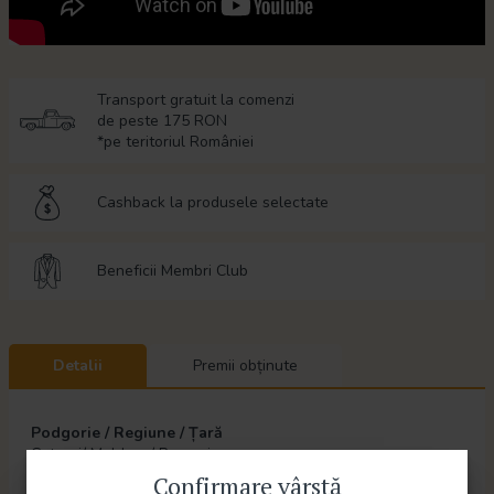
Transport gratuit la comenzi
de peste 175 RON
*pe teritoriul României
Cashback la produsele selectate
Beneficii Membri Club
Detalii
Premii obținute
Podgorie / Regiune / Țară
Cotnari/ Moldova/ Romania
Confirmare vârstă