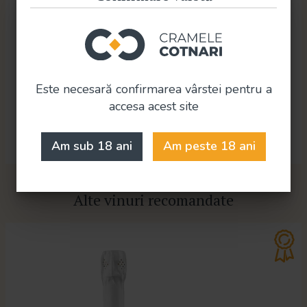
Soi
Francusa
Stilul de vinificație
Spumant Extrasec
Treaptă calitate
Este necesară confirmarea vârstei pentru a
DOC
accesa acest site
Litraj
0.75 Litri
Am sub 18 ani
Am peste 18 ani
Alte vinuri recomandate