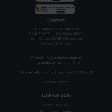
Contact
S.C. CRAMELE COTNARI S.A.
RO40321026 — J2018003498223
Com. Cotnari CORP C28, jud. Iași
Cod poștal 707120
E-Mail:
info@cramelecotnari.ro
(timp mediu de răspuns - 24h)
Telefon:
+40 (747) 231 092
- L-V: 07:00-15:30
Formular contact
Link-uri utile
Termeni și condiții
Politica de returnare