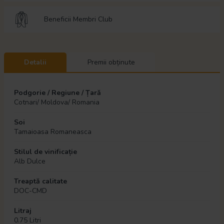
Beneficii Membri Club
Detalii
Premii obținute
Podgorie / Regiune / Țară
Cotnari/ Moldova/ Romania
Soi
Tamaioasa Romaneasca
Stilul de vinificație
Alb Dulce
Treaptă calitate
DOC-CMD
Litraj
0.75 Litri