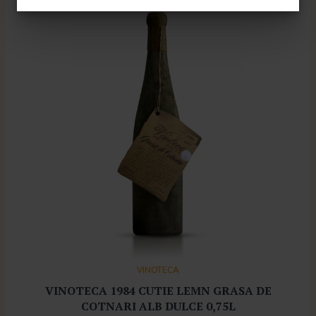
VINOTECA
VINOTECA 1984 CUTIE LEMN GRASA DE
COTNARI ALB DULCE 0,75L