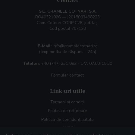
Contact
S.C. CRAMELE COTNARI S.A.
RO40321026 — J2018003498223
Com. Cotnari CORP C28, jud. Iași
Cod poștal 707120
E-Mail:
info@cramelecotnari.ro
(timp mediu de răspuns - 24h)
Telefon:
+40 (747) 231 092
- L-V: 07:00-15:30
Formular contact
Link-uri utile
Termeni și condiții
Politica de returnare
Politica de confidențialitate
ANPC