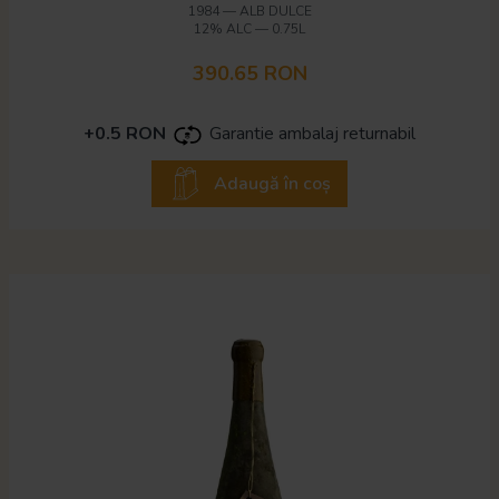
1984
—
ALB DULCE
12% ALC
—
0.75L
390.65 RON
+0.5 RON
Garantie ambalaj returnabil
Adaugă în coș