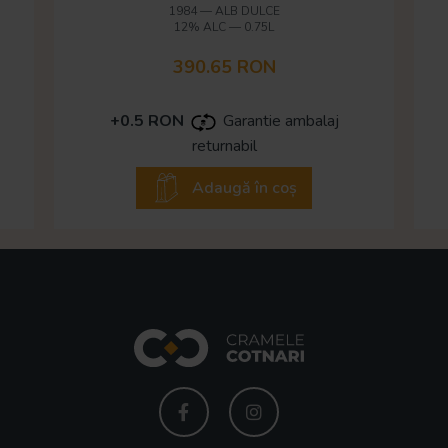
1984
—
ALB DULCE
12% ALC
—
0.75L
390.65 RON
+0.5 RON
Garantie ambalaj
returnabil
Adaugă în coș