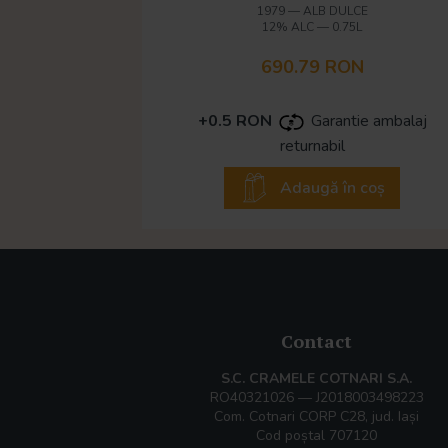
1979
—
ALB DULCE
12% ALC
—
0.75L
690.79 RON
+0.5 RON
Garantie ambalaj
returnabil
Adaugă în coș
Contact
S.C. CRAMELE COTNARI S.A.
RO40321026 — J2018003498223
Com. Cotnari CORP C28, jud. Iași
Cod poștal 707120