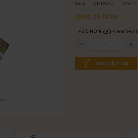
1956
—
ALB DULCE
—
12% A
4991.25 RON
+0.5 RON
Garantie am
Adaugă în coș