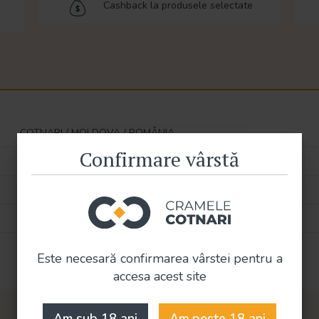
Cashback la produsele selectate
COTNARI / MOLDOVA / ROMÂNIA
Confirmare vârstă
Grasa de Cotnari
Alb Dulce
DOC - CT
0.75 Litri
Este necesară confirmarea vârstei pentru a
accesa acest site
Am sub 18 ani
Am peste 18 ani