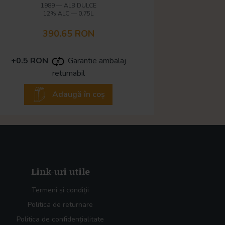
1989
—
ALB DULCE
12% ALC
—
0.75L
390.65 RON
+0.5 RON
Garantie ambalaj
returnabil
Adaugă în coș
Link-uri utile
Termeni și condiții
Politica de returnare
Politica de confidențialitate