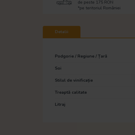
de peste 175 RON
*pe teritoriul României
Detalii
Podgorie / Regiune / Țară
Soi
Stilul de vinificație
Treaptă calitate
Litraj